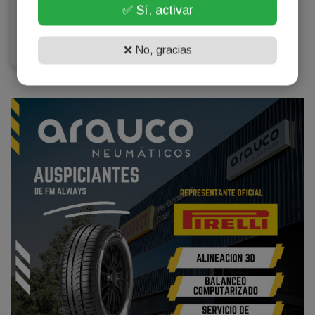
✅ Sí, activar
$1525
Blue
❌ No, gracias
Actualizado: 04:59:37