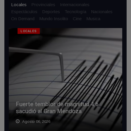
Locales
Provinciales
Internacionales
Espectáculos
Deportes
Tecnología
Nacionales
On Demand
Mundo Insolito
Cine
Musica
LOCALES
Fuerte temblor de magnitud 4.6
sacudió al Gran Mendoza
Agosto 06, 2026