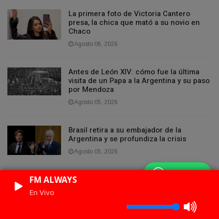
La primera foto de Victoria Cantero
presa, la chica que mató a su novio en
Chaco
Agosto 06, 2026
Antes de León XIV: cómo fue la última
visita de un Papa a la Argentina y su paso
por Mendoza
Agosto 05, 2026
Brasil retira a su embajador de la
Argentina y se profundiza la crisis
Agosto 05, 2026
WhatsApp
FM ALWAYS
En Vivo