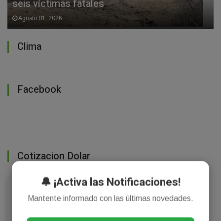
seis víctimas fatales
Agosto 01, 2026
Clima
Facebook
Cotizacion Dolar
🔔 ¡Activa las Notificaciones!
💵 Dólar Argentina
Modo noche
Mantente informado con las últimas novedades.
$1520
Oficial