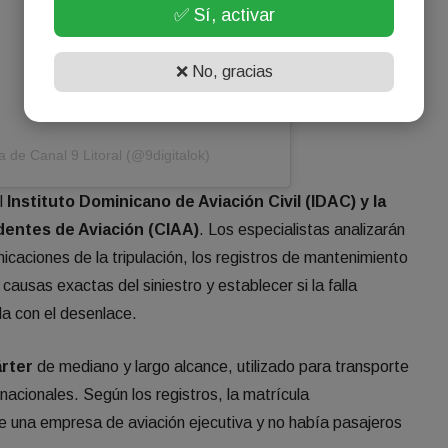
✅ Sí, activar
❌ No, gracias
 de Canal 9 Litoral (@9digitalok)
l
Instituto Dominicano de Aviación Civil (IDAC) y la
dentes de Aviación (CIAA)
. Los especialistas analizarán
icaciones de la tripulación, los registros de mantenimiento
causas exactas del siniestro y establecer si la falla
a con el desenlace.
árter
de mediano y largo alcance, utilizado para transporte
rnacionales. Según los registros, la matrícula
 una empresa de aviación ejecutiva y no había pasajeros