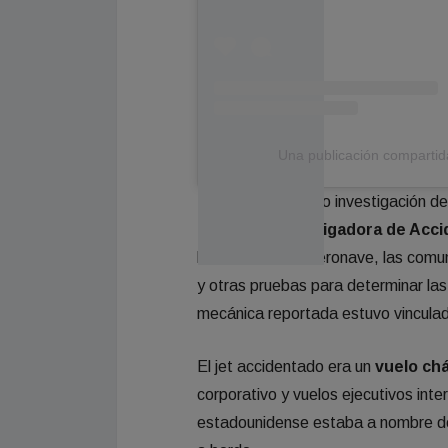
Una publicación compartida
El caso quedó bajo investigación de
Comisión Investigadora de Acci
los restos de la aeronave, las comun
y otras pruebas para determinar las 
mecánica reportada estuvo vinculad
El jet accidentado era un
vuelo ch
corporativo y vuelos ejecutivos inte
estadounidense estaba a nombre de