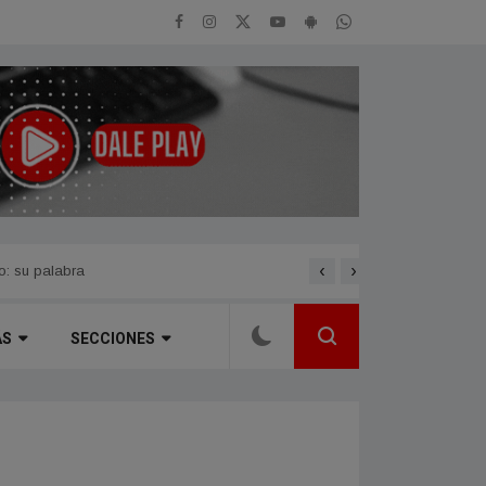
‹
›
o: su palabra
Municipio y AYSAM consoli
ÁS
SECCIONES