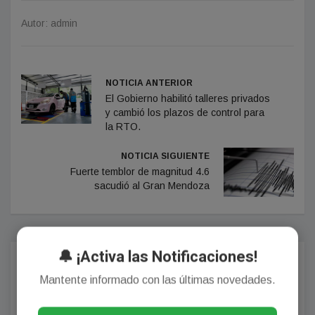
Autor: admin
NOTICIA ANTERIOR
El Gobierno habilitó talleres privados
y cambió los plazos de control para
la RTO.
NOTICIA SIGUIENTE
Fuerte temblor de magnitud 4.6
sacudió al Gran Mendoza
🔔 ¡Activa las Notificaciones!
Comentarios
Mantente informado con las últimas novedades.