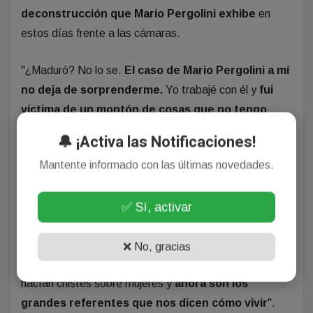
deconstrucción que Mario Pergolini exhibe
en
estos días frente a las cámaras.
"¿Maduró? No lo se.
El caso de Mario Pergolini a mí
no deja de sorprenderme.
Yo trabajé con él y
fui
víctima de un montón de cosas que no tengo
ganas de contar porque pasaron varios años
",
🔔 ¡Activa las Notificaciones!
manifestó.
Mantente informado con las últimas novedades.
En esta misma línea, aún irritada, María Julia aseveró:
"
No puedo creer la lavada de cara que le da el
✅ Sí, activar
medio a personas como esta
, que toda la vida se
mofaron de las mujeres, no trabajaban con mujeres y
❌ No, gracias
eran sexistas, o se sobrepasaban con las mujeres,
hacían chistes sobre mujeres y
ahora son los
grandes referentes que nos dicen cómo vivir
".