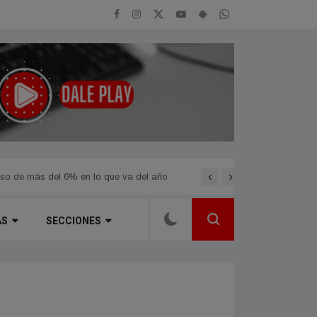
‹
›
so de más del 6% en lo que va del año
Dos autos cayeron desde u
ÁS
SECCIONES