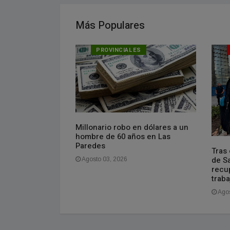
Más Populares
ES
PROVINCIALES
r a Luis Petri en
Millonario robo en dólares a un
cinco detenidos
hombre de 60 años en Las
Paredes
Tras 
de Sa
Agosto 03, 2026
recu
traba
Agos