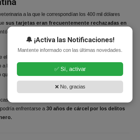
ntina
eterinaria a la que le correspondían los 400 mil dólares
que
sus tarjetas eran frecuentemente rechazadas en
ntó a Yessica y esta admitió la responsabilidad de
🔔 ¡Activa las Notificaciones!
Mantente informado con las últimas novedades.
ue el dinero había sido depositado en la cuenta de la
 a la policía,
quedó detenida el 27 de junio de 2025.
✅ Sí, activar
ó que
creyó que el dinero extra se trataba de un
❌ No, gracias
caso y está próximo a emitir una sentencia. En caso de ser
 podría enfrentarse a
30 años de cárcel por los delitos
nero.