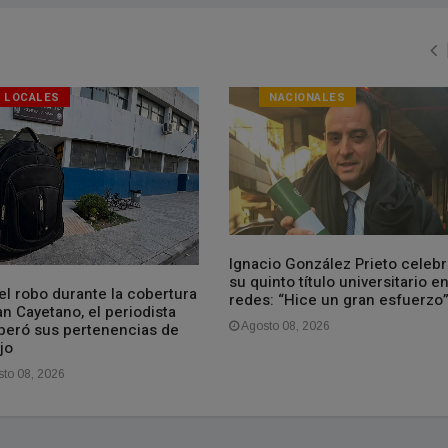
LOCALES
NACIONALES
Ignacio González Prieto celeb
su quinto título universitario e
el robo durante la cobertura
redes: “Hice un gran esfuerzo
n Cayetano, el periodista
peró sus pertenencias de
Agosto 08, 2026
jo
to 08, 2026