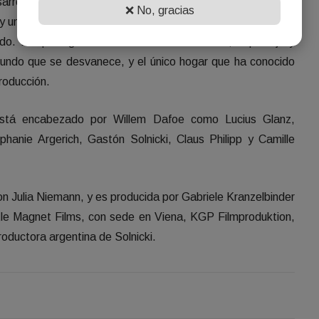
sarrollador inmobiliario argentino que pretende demolerlo y
❌ No, gracias
a y un puñado de empleados leales, iniciará una cruzada para
ido. Lo que sigue es una historia de desvíos, espionaje y
mundo que se desvanece, y el único hogar que ha conocido
producción.
stá encabezado por Willem Dafoe como Lucius Glanz,
phanie Argerich, Gastón Solnicki, Claus Philipp y Camille
con Julia Niemann, y es producida por Gabriele Kranzelbinder
ttle Magnet Films, con sede en Viena, KGP Filmproduktion,
roductora argentina de Solnicki.