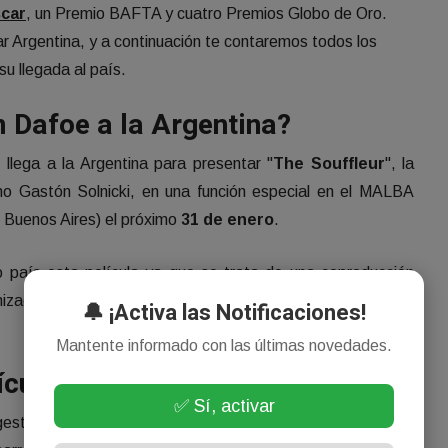
car
, un Premio BAFTA y cuatro Premios Globo de Oro.
ar Argentina, y a continuación te contaremos todos los
su llegada al país.
m Dafoe a la Argentina?
e
llega a la Argentina para presentar "
The Souffleur
", la
tino Gastón Solnicki, en una función especial en el MALBA
 Buenos Aires) el próximo
31 de enero
.
o país esta película ya que se trata de una coproducción
onizada por el mismo Dafoe, quien también participa como
🔔 ¡Activa las Notificaciones!
Mantente informado con las últimas novedades.
ícula "The Souffleur"?
✅ Sí, activar
gestionando un icónico hotel en Viena, Lucius descubre que