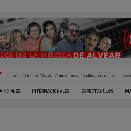
 :
YPF vendió dos áreas maduras de Mendoza por USD 405 millones: u
VINCIALES
INTERNACIONALES
ESPECTÁCULOS
M