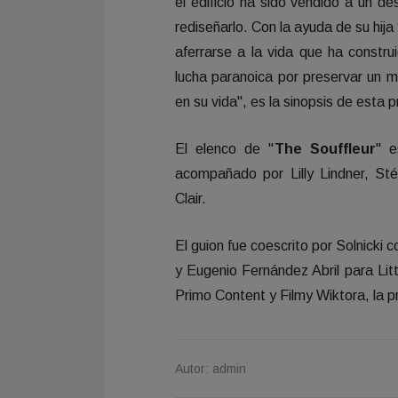
el edificio ha sido vendido a un de
rediseñarlo. Con la ayuda de su hij
aferrarse a la vida que ha constru
lucha paranoica por preservar un 
en su vida", es la sinopsis de esta 
El elenco de "
The Souffleur
" e
acompañado por Lilly Lindner, Sté
Clair.
El guion fue coescrito por Solnicki 
y Eugenio Fernández Abril para Li
Primo Content y Filmy Wiktora, la p
Autor: admin