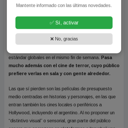
ven estos films por medios ilegales se suman a la
Mantente informado con las últimas novedades.
conversación en redes e impulsan la visita a los cines.
Con las películas chicas, de nicho e independientes
✅ Sí, activar
(hablamos de presupuestos menores a los 30 millones
de dólares para un film estadounidense), pasa algo
❌ No, gracias
parecido: se instalan gracias a esa conversación e
impulsan público en estreno, porque no tienen salidas
estándar globales en el mismo fin de semana.
Pasa
mucho además con el cine de terror, cuyo público
prefiere verlas en sala y con gente alrededor.
Las que sí pierden son las películas de presupuesto
medio centradas en historias y personajes, en las que
entran también los cines locales o periféricos a
Hollywood, incluyendo el argentino. Al no proponer un
“distintivo visual” o sensorial, gran parte del público