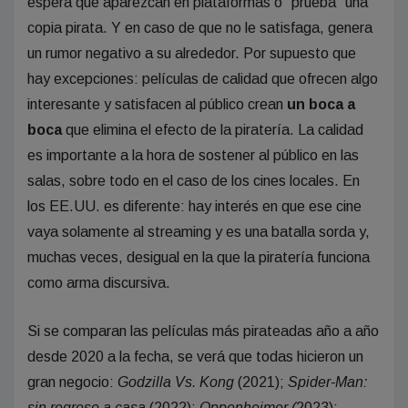
espera que aparezcan en plataformas o “prueba” una
copia pirata. Y en caso de que no le satisfaga, genera
un rumor negativo a su alrededor. Por supuesto que
hay excepciones: películas de calidad que ofrecen algo
interesante y satisfacen al público crean
un boca a
boca
que elimina el efecto de la piratería. La calidad
es importante a la hora de sostener al público en las
salas, sobre todo en el caso de los cines locales. En
los EE.UU. es diferente: hay interés en que ese cine
vaya solamente al streaming y es una batalla sorda y,
muchas veces, desigual en la que la piratería funciona
como arma discursiva.
Si se comparan las películas más pirateadas año a año
desde 2020 a la fecha, se verá que todas hicieron un
gran negocio:
Godzilla Vs. Kong
(2021);
Spider-Man:
sin regreso a casa
(2022);
Oppenheimer (
2023);